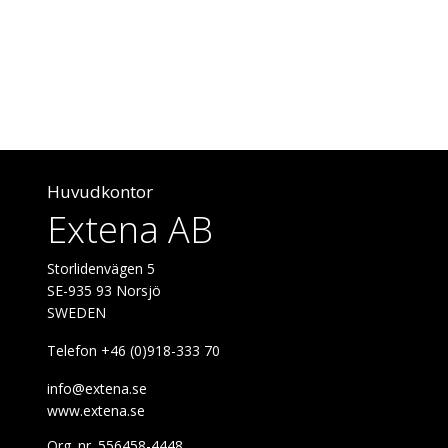
Huvudkontor
Extena AB
Storlidenvägen 5
SE-935 93 Norsjö
SWEDEN
Telefon +46 (0)918-333 70
info@extena.se
www.extena.se
Org. nr. 556458-4448