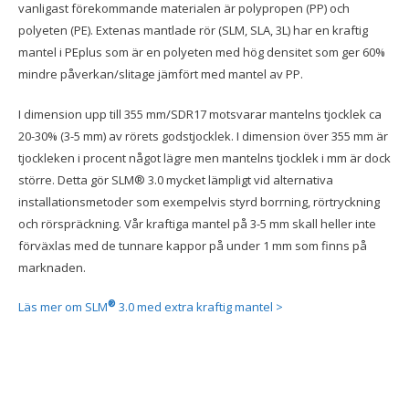
vanligast förekommande materialen är polypropen (PP) och
polyeten (PE). Extenas mantlade rör (SLM, SLA, 3L) har en kraftig
mantel i PEplus som är en polyeten med hög densitet som ger 60%
mindre påverkan/slitage jämfört med mantel av PP.
I dimension upp till 355 mm/SDR17 motsvarar mantelns tjocklek ca
20-30% (3-5 mm) av rörets godstjocklek. I dimension över 355 mm är
tjockleken i procent något lägre men mantelns tjocklek i mm är dock
större. Detta gör SLM® 3.0 mycket lämpligt vid alternativa
installationsmetoder som exempelvis styrd borrning, rörtryckning
och rörspräckning. Vår kraftiga mantel på 3-5 mm skall heller inte
förväxlas med de tunnare kappor på under 1 mm som finns på
marknaden.
®
Läs mer om SLM
3.0 med extra kraftig mantel >