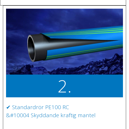
2.
✔ Standardrör PE100 RC
&#10004 Skyddande kraftig mantel