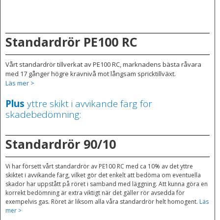
Standardrör PE100 RC
Vårt standardrör tillverkat av PE100 RC, marknadens bästa råvara
med 17 gånger högre kravnivå mot långsam spricktillväxt.
Läs mer >
Plus
yttre skikt i avvikande färg för
skadebedömning:
Standardrör 90/10
Vi har försett vårt standardrör av PE100 RC med ca 10% av det yttre
skiktet i avvikande färg, vilket gör det enkelt att bedöma om eventuella
skador har uppstått på röret i samband med läggning. Att kunna göra en
korrekt bedömning är extra viktigt när det gäller rör avsedda för
exempelvis gas. Röret är liksom alla våra standardrör helt homogent.
Läs
mer >