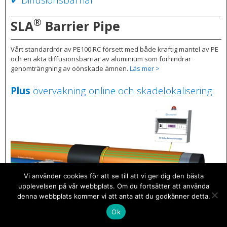
✔ Diffusionsbarriär
®
SLA
Barrier Pipe
Vårt standardrör av PE100 RC försett med både kraftig mantel av PE
och en äkta diffusionsbarriär av aluminium som förhindrar
genomträngning av oönskade ämnen.
Läs mer >
Plus
övervakning online och skadelokalisering:
Vi använder cookies för att se till att vi ger dig den bästa
upplevelsen på vår webbplats. Om du fortsätter att använda
denna webbplats kommer vi att anta att du godkänner detta.
Ok