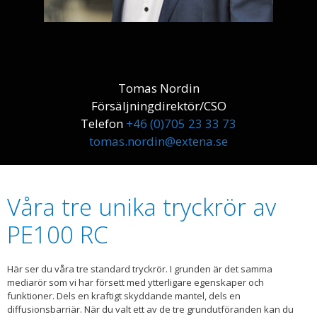
Tomas Nordin
Försäljningdirektör/CSO
Telefon
+46 (0)705 23 33 73
tomas.nordin@extena.se
Våra tre unika tryckrör av
PE100 RC
Här ser du våra tre standard tryckrör. I grunden är det samma
mediarör som vi har försett med ytterligare egenskaper och
funktioner. Dels en kraftigt skyddande mantel, dels en
diffusionsbarriär. När du valt ett av de tre grundutföranden kan du