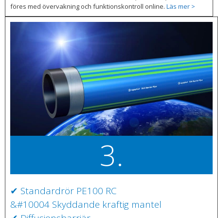
föres med övervakning och funktionskontroll online.
Läs mer >
3.
✔ Standardrör PE100 RC
&#10004 Skyddande kraftig mantel