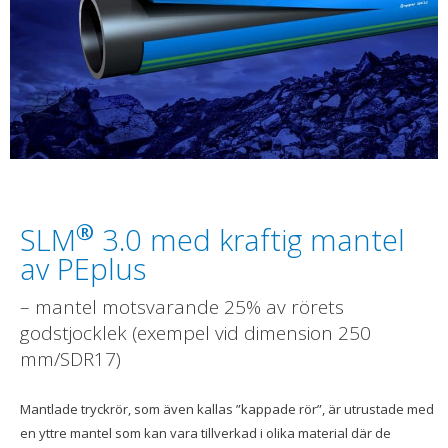
®
SLM
3.0 med kraftig mantel
av PE
plus
– mantel motsvarande 25% av rörets
godstjocklek (exempel vid dimension 250
mm/SDR17)
Mantlade tryckrör, som även kallas ”kappade rör”, är utrustade med
en yttre mantel som kan vara tillverkad i olika material där de