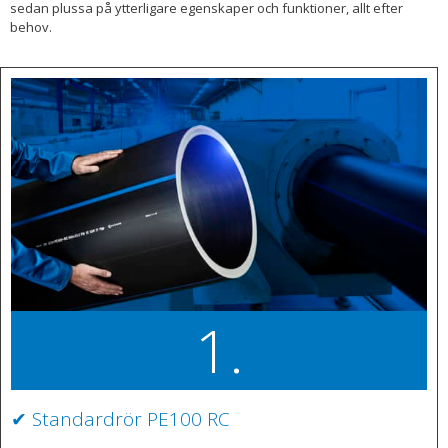
sedan plussa på ytterligare egenskaper och funktioner, allt efter
behov.
1.
✔ Standardrör PE100 RC