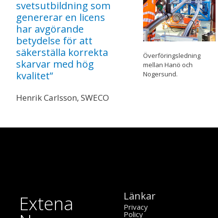
svetsutbildning som
genererar en licens
har avgörande
betydelse för att
säkerställa korrekta
Överföringsledning
skarvar med hög
mellan Hanö och
kvalitet”
Nogersund.
Henrik Carlsson, SWECO
Länkar
Extena
Privacy
Policy