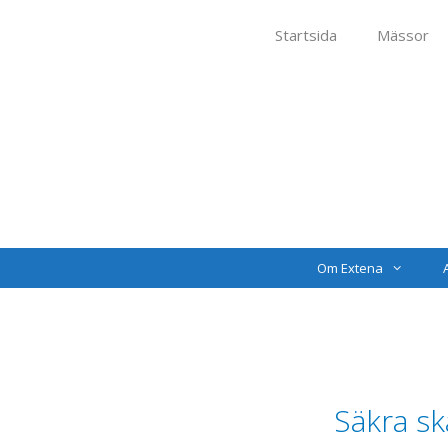
Startsida
Mässor
Om Extena
Säkra sk