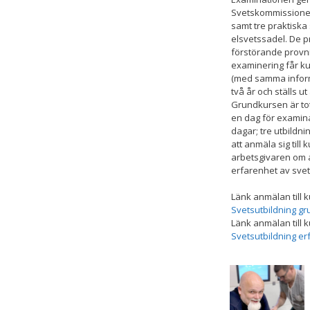
Svetskommissionen 
samt tre praktiska 
elsvetssadel. De 
förstörande provni
examinering får kur
(med samma informat
två år och ställs 
Grundkursen är tot
en dag för examina
dagar; tre utbildn
att anmäla sig till
arbetsgivaren om a
erfarenhet av svet
Länk anmälan till 
Svetsutbildning g
Länk anmälan till 
Svetsutbildning er