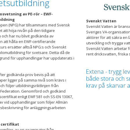
etsutbildning
osvetsning av PE-rör – EWF-
bildning
Svenskt Vatten
ppen (NPG) har tillsammans med Svensk
Svenskt Vatten är brans
et att höja nivån på den tidigare
Sveriges VA-organisation
 och har nu blivit godkända av
aktörer för att säkra en l
 att hålla en EWF-certifierande
utveckling och trygga vat
kurs ersätter alltså NPG:s och Svenskt
Svenskt Vatten arbetar f
iplomutbildning för svetsare. Detta då de
rent dricksvatten, friska 
l grund för upphandlingar har uppdaterats i
Extena - trygg lev
fter godkända prov bevis på att
både stora och 
per ligger på samma nivå som krävs i
krav på skarvar a
h följer utbildningsriktlinjen från
 Federation. Genomförd och godkänd
scertifikat enligt EWF 581 och SS-EN 13067,
krav vid upphandlingar som följer Allmän
tsbeskrivning för anläggningsarbeten
certifikat
omförs av en examinator från