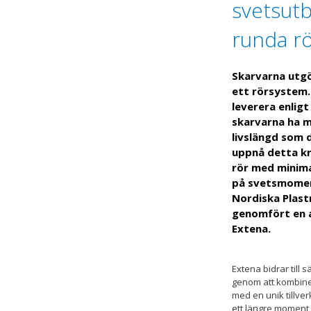
svetsutb
runda r
Skarvarna utgö
ett rörsystem. 
leverera enlig
skarvarna ha mi
livslängd som 
uppnå detta k
rör med minimal
på svetsmomen
Nordiska Plas
genomfört en 
Extena.
Extena bidrar till 
genom att kombin
med en unik tillve
ett längre moment 