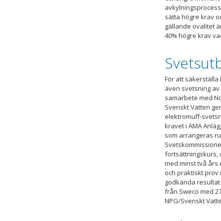
avkylningsprocess
sätta högre krav o
gällande ovalitet ä
40% högre krav vad
Svetsutb
För att säkerställ
även svetsning av h
samarbete med Nor
Svenskt Vatten gen
elektromuff-svetsn
kravet i AMA Anläg
som arrangeras ru
Svetskommissione
fortsättningskurs, 
med minst två års 
och praktiskt pro
godkända resultat 
från Sweco med 27 
NPG/Svenskt Vatten