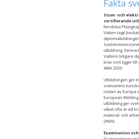
Fakta sv
Stum- och elektr
certifierande ut
Nordiska Plastgru
Vatten tagit beslut
diplomutbildningen
Svetskommissionen
utbildning. Denna 
Vattens tidigare d
krav som ligger til
AMA 2020.
Utbildningen ger e
svetsarens kunska
resten av Europa oc
European Welding
utbildning ger svet
vilket ofta är ett 
material- och arbe
(AMA).
Examination och 
Examinationen gen