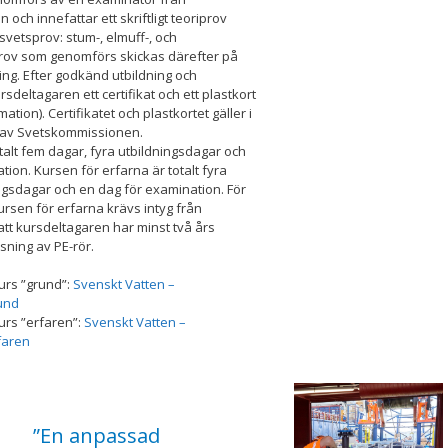
och innefattar ett skriftligt teoriprov
svetsprov: stum-, elmuff-, och
prov som genomförs skickas därefter på
ng. Efter godkänd utbildning och
sdeltagaren ett certifikat och ett plastkort
ion). Certifikatet och plastkortet gäller i
ut av Svetskommissionen.
alt fem dagar, fyra utbildningsdagar och
tion. Kursen för erfarna är totalt fyra
ingsdagar och en dag för examination. För
 kursen för erfarna krävs intyg från
tt kursdeltagaren har minst två års
sning av PE-rör.
kurs ”grund”:
Svenskt Vatten –
rund
kurs ”erfaren”:
Svenskt Vatten –
faren
”En anpassad