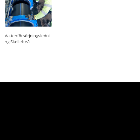
Vattenförsörjningsledni
ng Skellefteå.