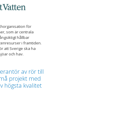
chorganisation för
er, som är centrala
ångsiktigt hållbar
tenresurser i framtiden.
ör att Sverige ska ha
sjöar och hav.
erantör av rör till
små projekt med
v högsta kvalitet