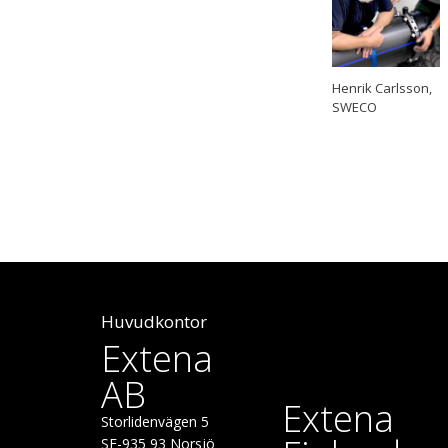
Henrik Carlsson,
SWECO
Huvudkontor
Extena
AB
Extena
Storlidenvägen 5
SE-935 93 Norsjö