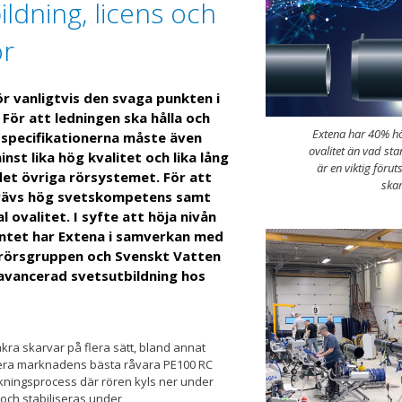
ildning, licens och
ör
r vanligtvis den svaga punkten i
För att ledningen ska hålla och
Extena har 40% hö
t specifikationerna måste även
ovalitet än vad st
nst lika hög kvalitet och lika lång
är en viktig förut
det övriga rörsystemet. För att
skar
rävs hög svetskompetens samt
 ovalitet. I syfte att höja nivån
tet har Extena i samverkan med
trörsgruppen och Svenskt Vatten
avancerad svetsutbildning hos
säkra skarvar på flera sätt, bland annat
era marknadens bästa råvara PE100 RC
rkningsprocess där rören kyls ner under
och stabiliseras under