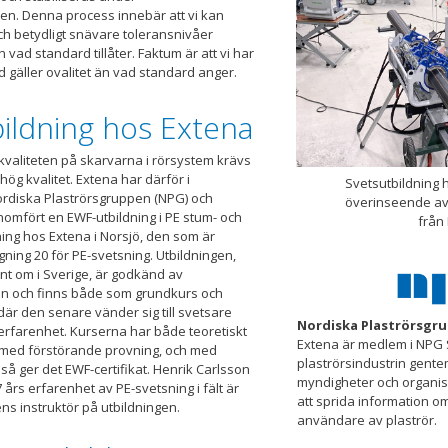
en. Denna process innebär att vi kan
ch betydligt snävare toleransnivåer
n vad standard tillåter. Faktum är att vi har
 gäller ovalitet än vad standard anger.
ildning hos Extena
a kvaliteten på skarvarna i rörsystem krävs
ög kvalitet. Extena har därför i
Svetsutbildning 
diska Plaströrsgruppen (NPG) och
överinseende av
omfört en EWF-utbildning i PE stum- och
från 
ing hos Extena i Norsjö, den som är
gning 20 för PE-svetsning. Utbildningen,
nt om i Sverige, är godkänd av
n och finns både som grundkurs och
där den senare vänder sig till svetsare
Nordiska Plaströrsgru
erfarenhet. Kurserna har både teoretiskt
Extena är medlem i NPG 
v med förstörande provning, och med
plaströrsindustrin gent
så ger det EWF-certifikat. Henrik Carlsson
myndigheter och organis
års erfarenhet av PE-svetsning i fält är
att sprida information om
s instruktör på utbildningen.
användare av plaströr.