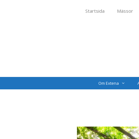
Startsida
Mässor
Om Extena