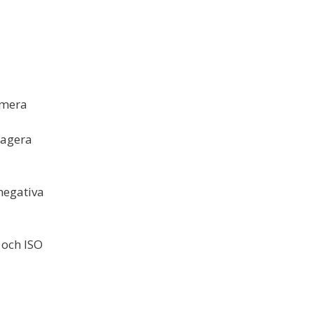
imera
 agera
negativa
 och ISO