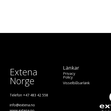
Länkar
Extena
Privacy
Policy
Norge
Visselblåsarlänk
Telefon +47 483 42 558
info@extena.no
www.extena.no