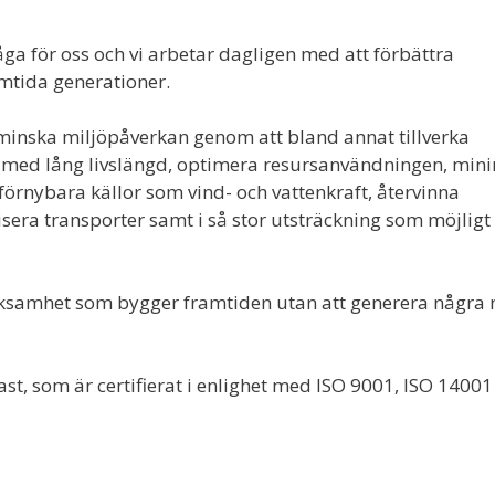
råga för oss och vi arbetar dagligen med att förbättra
amtida generationer.
t minska miljöpåverkan genom att bland annat tillverka
r med lång livslängd, optimera resursanvändningen, min
förnybara källor som vind- och vattenkraft, återvinna
visera transporter samt i så stor utsträckning som möjligt
rksamhet som bygger framtiden utan att generera några 
ast, som är certifierat i enlighet med ISO 9001, ISO 14001