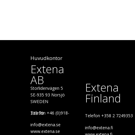
Huvudkontor
Extena
AB
Extena
Storlidenvägen 5
Finland
SE-935 93 Norsjö
SWEDEN
Telefon +46 (0)918-333 70
Telefon +358 2 7249353
info@extena.se
info@extena.fi
www.extena.se
www.extena.fi