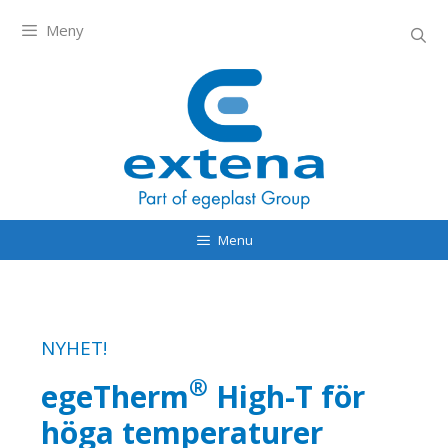
Meny
Menu
NYHET!
®
egeTherm
High-T för
höga temperaturer