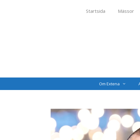
Startsida
Mässor
Om Extena